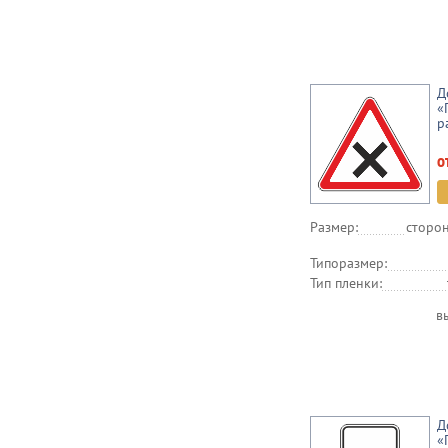
Д
«
р
о
Размер:
сторон
Типоразмер:
Тип пленки:
в
Д
«