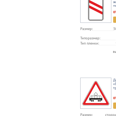
ж
п
о
Размер:
3
Типоразмер:
Тип пленки:
в
Д
«
т
о
Размер:
сторон