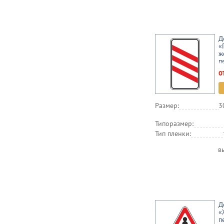
Д
«
ж
п
о
Размер:
3
Типоразмер:
Тип пленки:
в
Д
«
п