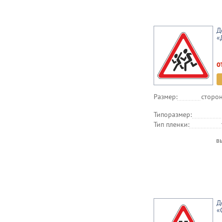
Д
«
о
Размер:
сторон
Типоразмер:
Тип пленки:
в
Д
«