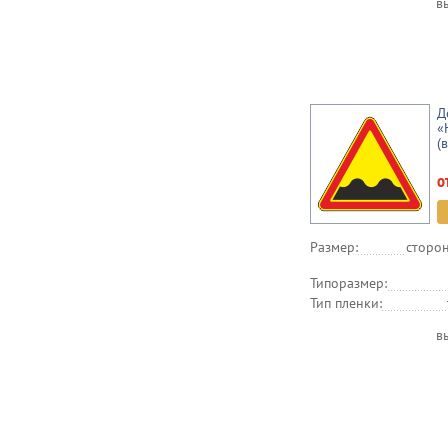
в
Д
«
(
о
Размер:
сторон
Типоразмер:
Тип пленки:
в