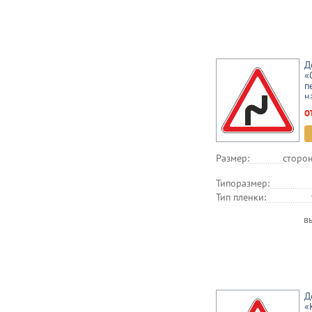
Д
«
п
н
о
Размер:
сторон
Типоразмер:
Тип пленки:
в
Д
«