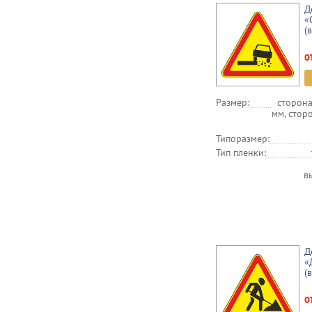
Д
«
(
о
Размер:
сторона
мм, стор
Типоразмер:
Тип пленки:
в
Д
«
(
о