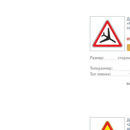
Д
«
с
о
Размер:
сторон
Типоразмер:
Тип пленки:
в
Д
«
д