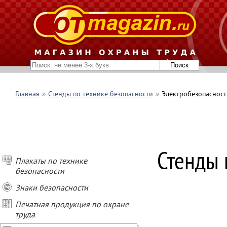
Главная
Стенды по технике безопасности
Электробезопасност
ПОКУПАЙ СТЕН
Стенды 
- при покупке о
Плакаты по технике
- при покупке о
безопасности
- при покупке о
- при заказе ст
Знаки безопасности
подарок
Печатная продукция по охране
труда
* Условия акции
Не суммируются