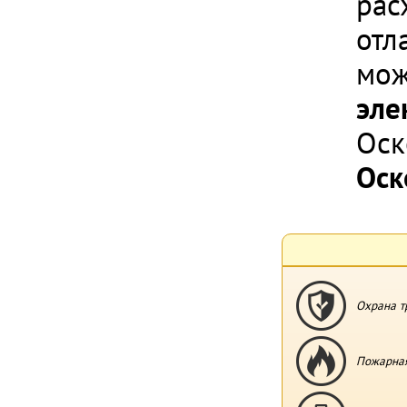
рас
отл
мож
эле
Ос
Оск
Охрана т
Пожарная