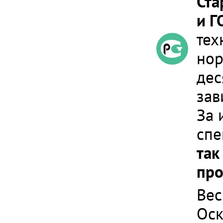
Ста
и Г
тех
нор
дес
зав
За 
спе
так
про
Вес
Оск