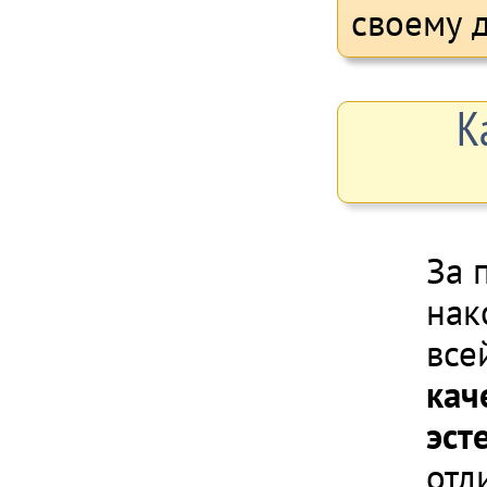
своему д
К
За 
нак
все
кач
эст
отл