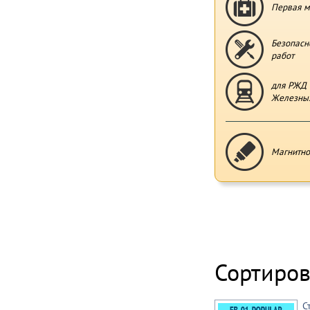
Первая м
Безопасн
работ
для РЖД 
Железных
Магнитно
Сортиров
С