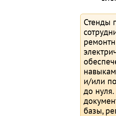
Стенды 
сотрудн
ремонтн
электри
обеспеч
навыкам
и/или п
до нуля
докумен
базы, р