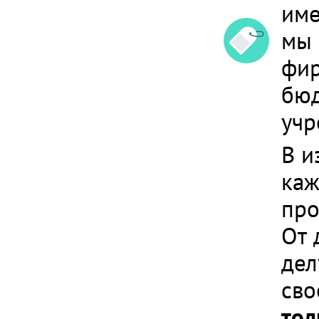
им
мы 
фир
бюд
уч
В и
каж
про
От 
дел
сво
тол