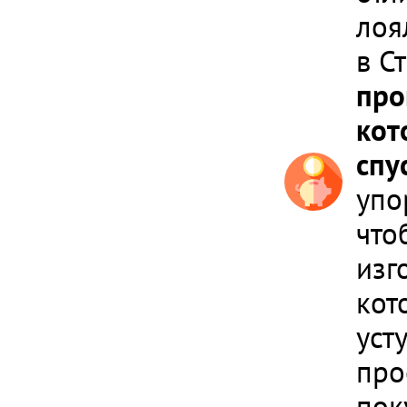
лоя
в С
про
кот
спу
упо
что
изг
кот
уст
про
пок