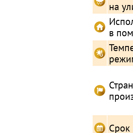
на ул
Испо
в по
Темп
режи
Стра
прои
Срок