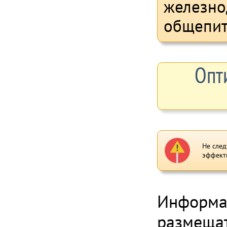
железно
общепит
Опт
Не след
эффект
Информац
размещат