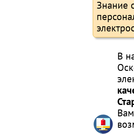
Знание 
персона
электро
В н
Оск
эле
кач
Ста
Вам
воз