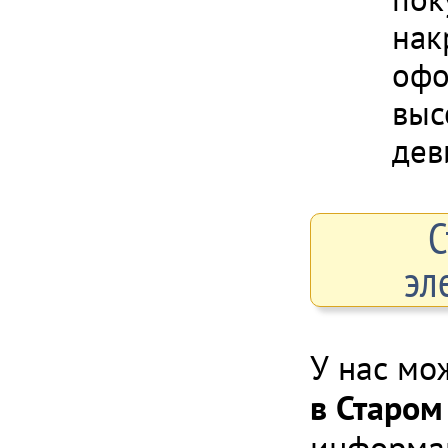
нак
офо
выс
дев
С
эл
У нас мо
в Старом
информац