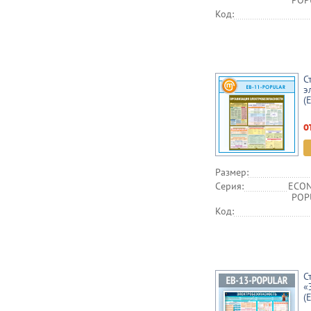
POPU
Код:
С
э
(
о
Размер:
Серия:
ECON
POPU
Код:
С
«
(