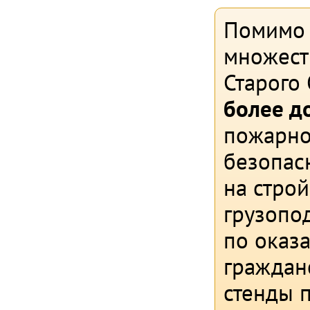
Помимо 
множест
Старого
более д
пожарно
безопас
на стро
грузопо
по оказ
граждан
стенды п