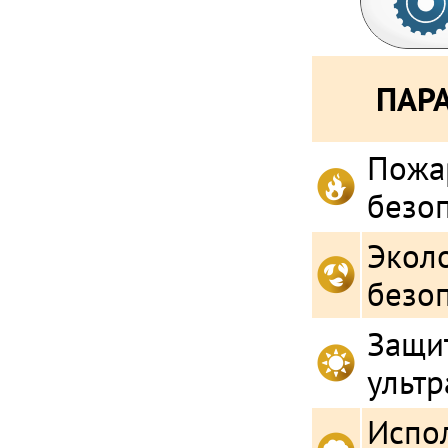
ПАР
Пожа
безо
Экол
безо
Защит
ульт
Испо