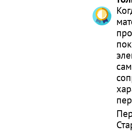
Ког
мат
про
пок
эле
сам
соп
хар
пер
Пер
Ста