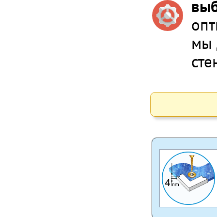
выб
опт
мы 
сте