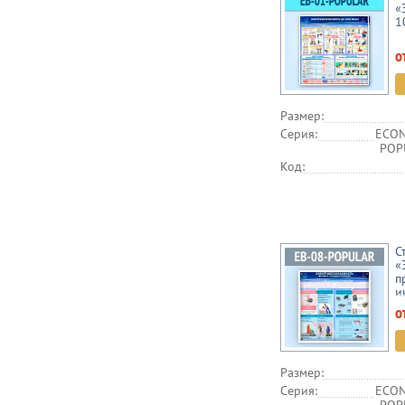
«
1
о
Размер:
Серия:
ECON
POPU
Код:
С
«
п
и
о
Размер:
Серия:
ECON