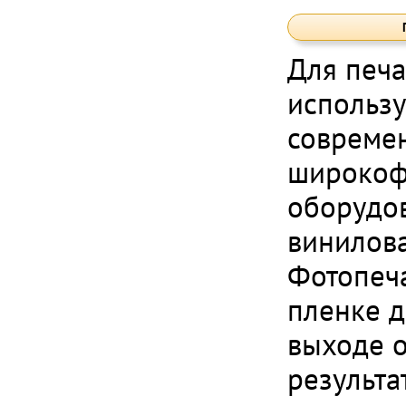
Для печа
использу
совреме
широкоф
оборудо
винилова
Фотопеч
пленке д
выходе 
результа