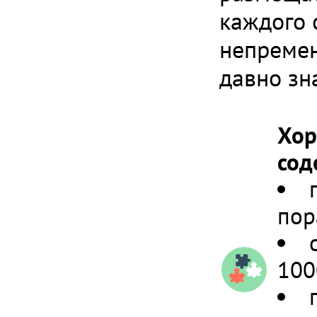
каждого 
непремен
давно зн
Хор
сод
пор
100