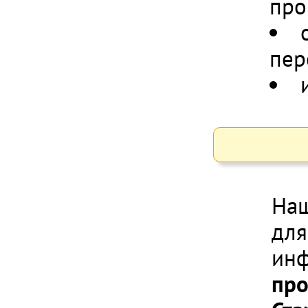
про
пер
Наш
для
инф
про