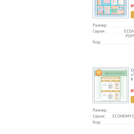
о
Размер:
Серия:
ECON
POPU
Код:
С
«
6
о
Размер:
Серия:
ECONOMY2,
Код: