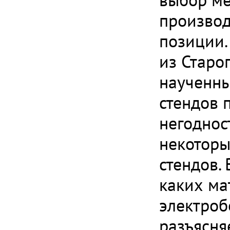
производ
позиции.
из Старо
наученны
стендов 
негодност
некоторы
стендов.
каких ма
электроб
разъясня