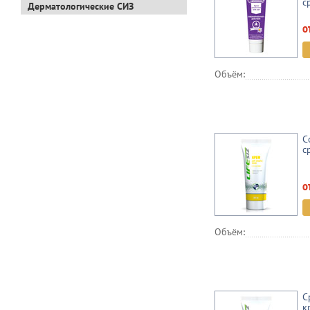
с
Дерматологические СИЗ
о
Объём:
С
с
о
Объём:
С
к