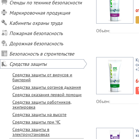
Стенды по технике безопасности
о
Маркировочная продукция
Кабинеты охраны труда
Объём:
Пожарная безопасность
Дорожная безопасность
Безопасность в строительстве
К
Средства защиты
с
«
Средства защиты от вирусов и
бактерий
6
Средства защиты органов дыхания
Средства оказания первой помощи
Объём:
Средства защиты работников,
экипировка
Средства защиты на высоте
Средства защиты при ЧС
Средства защиты в
У
электроустановках
к