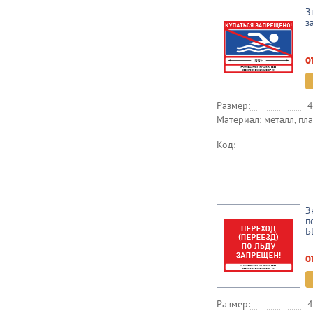
З
з
о
Размер:
4
Материал:
металл, пла
Код:
З
п
Б
о
Размер:
4