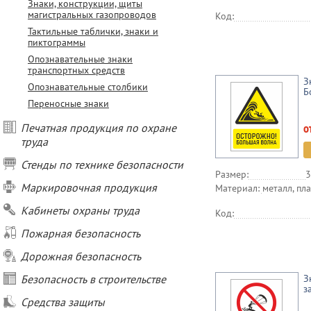
Знаки, конструкции, щиты
магистральных газопроводов
Код:
Тактильные таблички, знаки и
пиктограммы
Опознавательные знаки
транспортных средств
З
Опознавательные столбики
Б
Переносные знаки
о
Печатная продукция по охране
труда
Стенды по технике безопасности
Размер:
3
Маркировочная продукция
Материал:
металл, пла
Кабинеты охраны труда
Код:
Пожарная безопасность
Дорожная безопасность
Безопасность в строительстве
З
з
Средства защиты