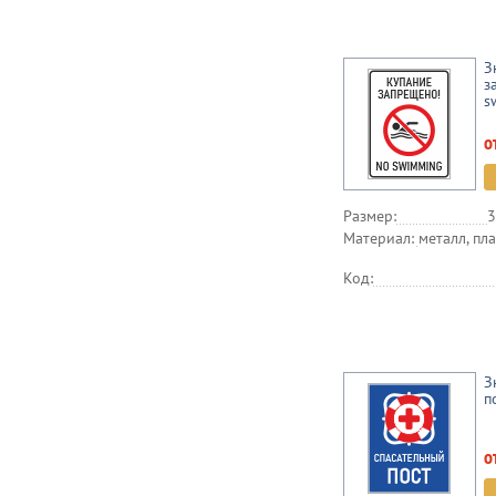
З
з
s
о
Размер:
3
Материал:
металл, пла
Код:
З
п
о