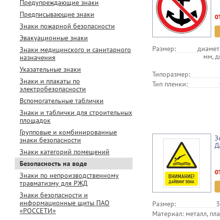
Предупреждающие знаки
Предписывающие знаки
о
Знаки пожарной безопасности
Эвакуационные знаки
Размер:
диамет
Знаки медицинского и санитарного
мм, 
назначения
Указательные знаки
Типоразмер:
Знаки и плакаты по
Тип пленки:
электробезопасности
Вспомогательные таблички
Знаки и таблички для строительных
площадок
Групповые и комбинированные
З
знаки безопасности
Д
Знаки категорий помещений
Безопасность на воде
о
Знаки по непроизводственному
травматизму для РЖД
Знаки безопасности и
информационные щиты ПАО
Размер:
3
«РОССЕТИ»
Материал:
металл, пла