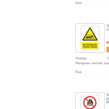
Код:
З
С
о
Размер:
3
Материал:
металл, пла
Код:
З
д
Б