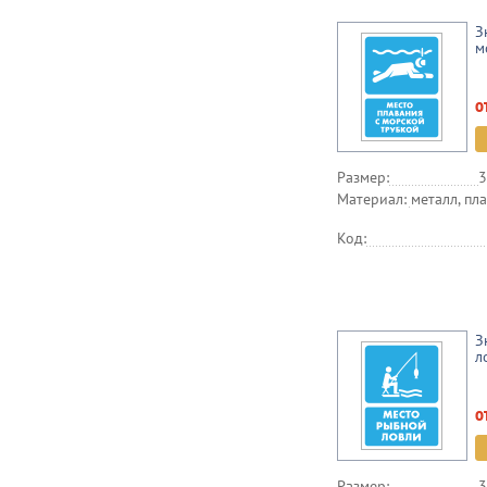
З
м
о
Размер:
3
Материал:
металл, пла
Код:
З
л
о
Размер:
3