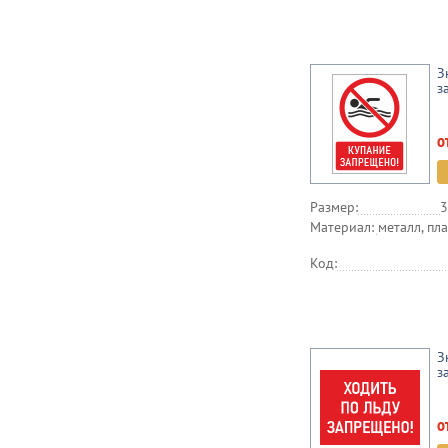
З
з
о
Размер:
3
Материал:
металл, пла
Код:
З
з
о