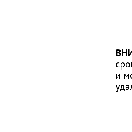
ВН
сро
и м
уда