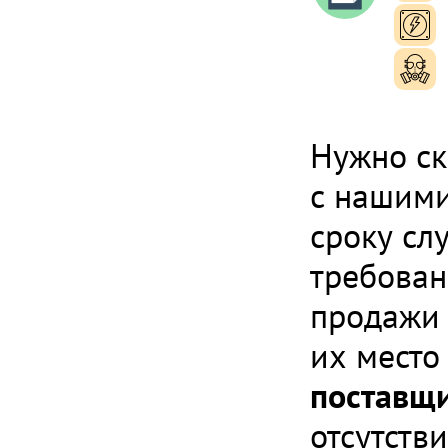
п
п
Нужно ск
с нашими
сроку сл
требован
продажи 
их место
поставщ
отсутств