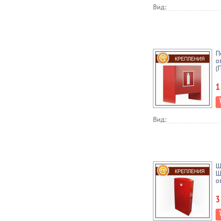
Вид:
П
о
(
1
Вид:
Ш
Ш
о
3