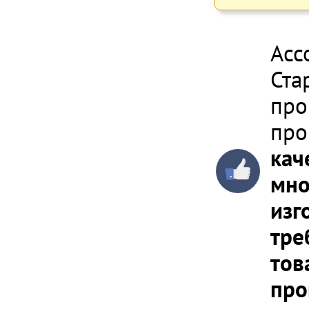
Асс
Ста
про
про
кач
мно
изг
тре
тов
про