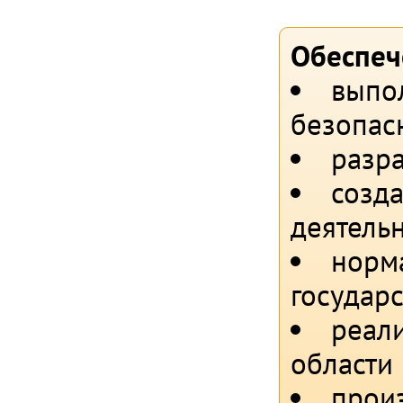
Обеспеч
выпол
безопас
разр
созд
деятельн
норм
государ
реали
области
прои