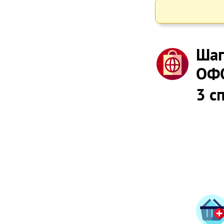
Шаг
ОФ
3 с