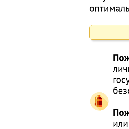
оптималь
Пож
лич
гос
без
По
или