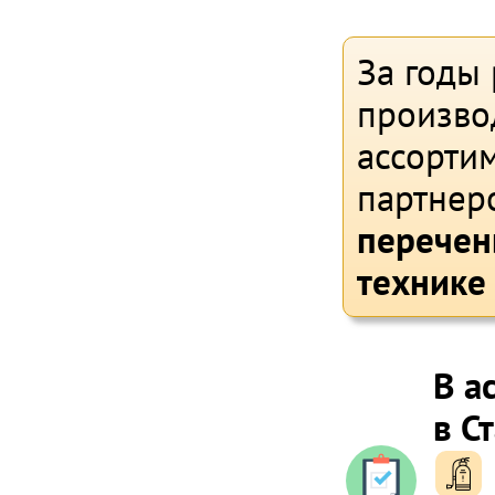
За годы
произво
ассортим
партнер
перечен
технике
В а
в С
п