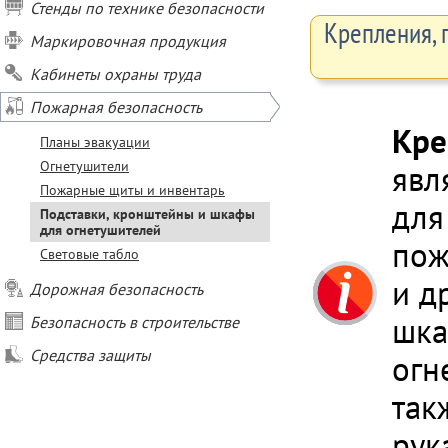
Стенды по технике безопасности
Крепления, 
Маркировочная продукция
Кабинеты охраны труда
Пожарная безопасность
Кре
Планы эвакуации
Огнетушители
явл
Пожарные щиты и инвентарь
для
Подставки, кронштейны и шкафы
для огнетушителей
пож
Световые табло
и д
Дорожная безопасность
шка
Безопасность в строительстве
Средства защиты
огн
так
рук