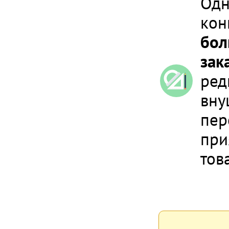
Одн
кон
бол
зак
ред
вну
пер
при
тов