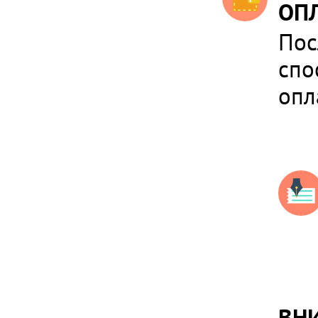
ОПЛ
Пос
спо
опл
ВН