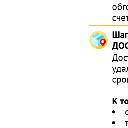
обг
сче
Шаг
ДОС
Дос
уда
сро
К т