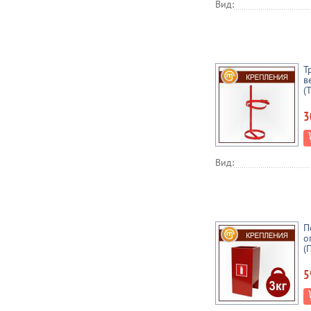
Вид:
Т
в
(
3
Вид:
П
о
(
5