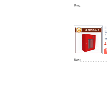
Вид:
Ш
Ш
2
к
4
Вид: