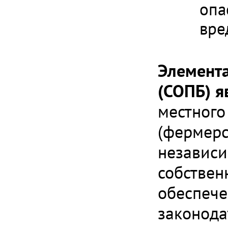
опа
вре
Элемента
(СОПБ) я
местного
(фермерс
независи
собствен
обеспече
законода