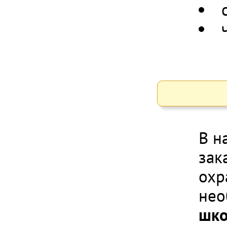
В н
зак
охр
не
шко