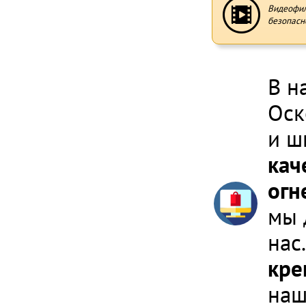
Видеофи
безопасн
В н
Оск
и ш
кач
огн
мы 
нас
кре
наш