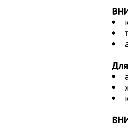
ВН
Для
ВН