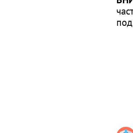
час
под