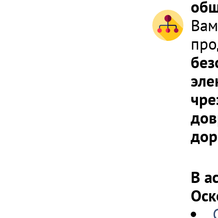
общ
Вам
про
без
эле
чре
дов
дор
В а
Оск